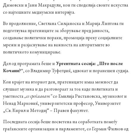
Димовски и Јани Макрадули, кои ги споделија своите искуства
со најтешките медиумски интервјуа.
Во продолжение, Светлана Сиљјаноска и Марија Липтова ги
подготвуваа пратениците за зборување пред јавноста,
создавање политички пораки, промоција преку социјалните
мрежи и разјаснување на важноста на алгоритмите во
политичкото комуницирање.
Дел од програмата беше и
Ургентната сесија: „Што после
Кочани?“,
со Владимир Туфегџиќ, адвокат и поранешен судија.
Кон крајот на вториот ден, пратениците имаа можност да
слушаат музика и да разговораат за тоа каде политиката и
уметноста
„се среќаават“
со Емилија Ристановска, музиколог и
Ненад Марковиќ, универзитетски професор, Универзитет
„Св. Кирил и Методиј“ – Правен факултет.
Последната сесија беше посветена на соработката помеѓу
граѓанските организации и парламентот, со Герман Филков од