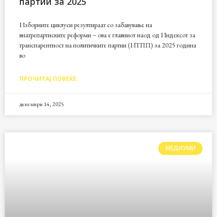
партии за 2025
Изборните циклуси резултираат со забавување на
внатрепартиските реформи – ова е главниот наод од Индексот за
транспарентност на политичките партии (ИТПП) за 2025 година
во
ПРОЧИТАЈ ПОВЕЌЕ
декември 14, 2025
МЕДИУМИ