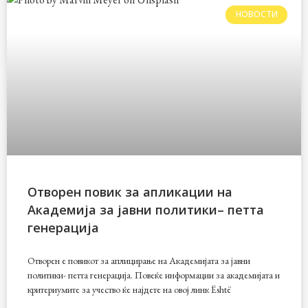
НОВОСТИ
Отворен повик за апликации на
Академија за јавни политики– петта
генерација
Отворен е повикот за аплицирање на Академијата за јавни
политики- петта генерација. Повеќе информации за академијата и
критериумите за учество ќе најдете на овој линк Është