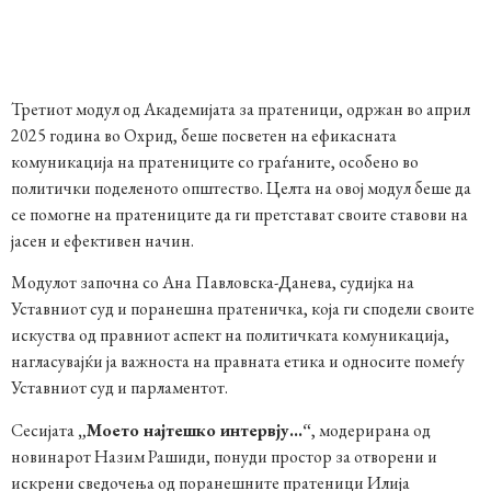
Третиот модул од Академијата за пратеници, одржан во април
2025 година во Охрид, беше посветен на ефикасната
комуникација на пратениците со граѓаните, особено во
политички поделеното општество. Целта на овој модул беше да
се помогне на пратениците да ги претстават своите ставови на
јасен и ефективен начин.
Модулот започна со Ана Павловска-Данева, судијка на
Уставниот суд и поранешна пратеничка, која ги сподели своите
искуства од правниот аспект на политичката комуникација,
нагласувајќи ја важноста на правната етика и односите помеѓу
Уставниот суд и парламентот.
Сесијата
„Моето најтешко интервју…“
, модерирана од
новинарот Назим Рашиди, понуди простор за отворени и
искрени сведочења од поранешните пратеници Илија