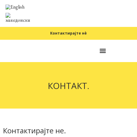
Контактирајте нè
Фундаментални принципи
КОНТАКТ.
Контактирајте не.