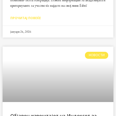
политики- петта генерација. Повеќе информации за академијата и
критериумите за учество ќе најдете на овој линк Është
ПРОЧИТАЈ ПОВЕЌЕ
јануари 24, 2026
НОВОСТИ
Објавен извештајот на Индексот за