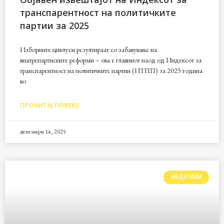
транспарентност на политичките
партии за 2025
Изборните циклуси резултираат со забавување на
внатрепартиските реформи – ова е главниот наод од Индексот за
транспарентност на политичките партии (ИТПП) за 2025 година
во
ПРОЧИТАЈ ПОВЕЌЕ
декември 14, 2025
МЕДИУМИ