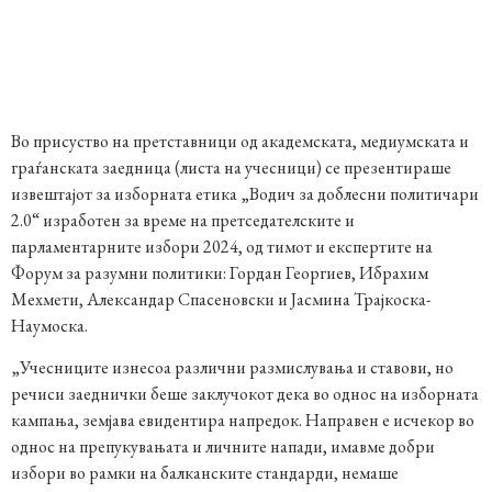
Во присуство на претставници од академската, медиумската и
граѓанската заедница (
листа на учесници)
се презентираше
извештајот за изборната етика „Водич за доблесни политичари
2.0“ изработен за време на претседателските и
парламентарните избори 2024, од тимот и експертите на
Форум за разумни политики: Гордан Георгиев, Ибрахим
Мехмети, Александар Спасеновски и Јасмина Трајкоска-
Наумоска.
„Учесниците изнесоа различни размислувања и ставови, но
речиси заеднички беше заклучокот дека во однос на изборната
кампања, земјава евидентира напредок. Направен е исчекор во
однос на препукувањата и личните напади, имавме добри
избори во рамки на балканските стандарди, немаше