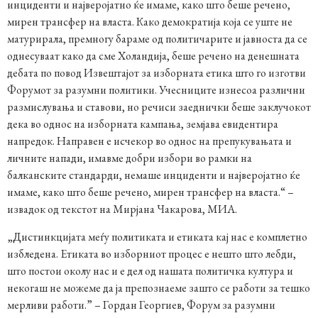
инциденти и најверојатно ќе имаме, како што беше речено,
мирен трансфер на власта. Како демократија која се уште не
матурирала, премногу бараме од политичарите и јавноста да се
однесуваат како да сме Холандија, беше речено на денешната
дебата по повод Извештајот за изборната етика што го изготви
Форумот за разумни политики. Учесниците изнесоа различни
размислувања и ставови, но речиси заеднички беше заклучокот
дека во однос на изборната кампања, земјава евидентира
напредок. Направен е исчекор во однос на препукувањата и
личните напади, имавме добри избори во рамки на
балканските стандарди, немаше инциденти и најверојатно ќе
имаме, како што беше речено, мирен трансфер на власта.“ –
извадок од текстот на Мирјана Чакарова, МИА.
„Дистинкцијата меѓу политиката и етиката кај нас е комплетно
избледена. Етиката во изборниот процес е нешто што лебди,
што постои околу нас и е дел од нашата политичка култура и
некогаш не можеме да ја препознаеме зашто се работи за тешко
мерливи работи.” – Гордан Георгиев, Форум за разумни