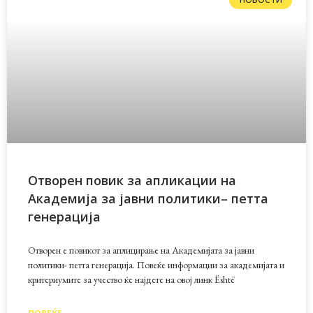
Отворен повик за апликации на
Академија за јавни политики– петта
генерација
Отворен е повикот за аплицирање на Академијата за јавни
политики- петта генерација. Повеќе информации за академијата и
критериумите за учество ќе најдете на овој линк Është