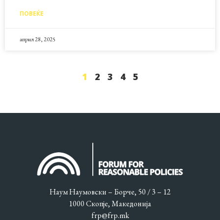
ПОВЕЌЕ
април 28, 2025
1
2
3
4
5
Наум Наумовски – Борче, 50 / 3 – 12
1000 Скопје, Македонија
frp@frp.mk