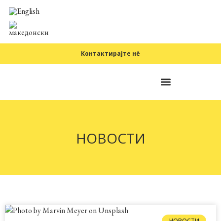
Контактирајте нè
Фундаментални принципи
НОВОСТИ
НОВОСТИ