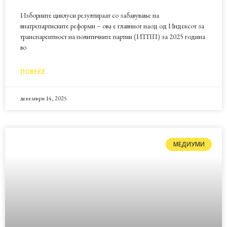
Изборните циклуси резултираат со забавување на
внатрепартиските реформи – ова е главниот наод од Индексот за
транспарентност на политичките партии (ИТПП) за 2025 година
во
ПОВЕЌЕ
декември 14, 2025
МЕДИУМИ