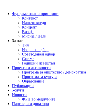
Фундаментални принципи
Контекст
Нашето кредо
Концепт
Визија
Мисија / Цели
За нас
Тим
Извршен одбор
Советодавен одбор
Статут
Годишни извештаи
Проекти и активности
Програма за општество / демократија
Програма за култура
Образование
Публикации
Услуги
Новости
ФРП во медиумите
Партнери и донатори