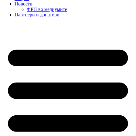
Новости
ФРП во медиумите
Партнери и донатори