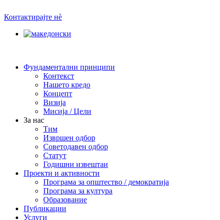
Skip
to
Контактирајте нè
content
Фундаментални принципи
Контекст
Нашето кредо
Концепт
Визија
Мисија / Цели
За нас
Тим
Извршен одбор
Советодавен одбор
Статут
Годишни извештаи
Проекти и активности
Програма за општество / демократија
Програма за култура
Образование
Публикации
Услуги