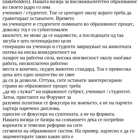
(stakeholders). Нашата визија за висококвалитетно образование
во своето јадро го има
ученикот / студентот. Тие се центарот околу којшто треба да
гравитираат останатите. Времето
на учениците и студентите поминато во образовниот процес,
доколку тој е со субоптимален
квалитет, не може да се надомести, а последицата од таа
загуба е што потенцијално цели
генерации на ученици и студенти завршуваат на животната
патека на ниска конкурентност на
пазарот на работна сила, висока неизвесност околу наоѓање
работа, нископлатени работни
места и конечно, скуден животен стандард. Тоа е превисока
цена што едно општество не смее
да си ја дозволи. Оттука, сите останати заинтересирани
страни во образовниот процес треба
„да му служат“ на најважниот субјект, ученикот / студентот.
Затоа, пристапот на Форумот за
разумни политики се фокусира на знаењето, а не на парчето
хартија наречено диплома,
односно се фокусира на суштината, а не на формата.
Нашата визија се базира на сознанието дека се потребни
коренити и темелни реформи на сите
сегменти на образовниот систем. На пример, најлесно е да го
зацементирате такво какво што е