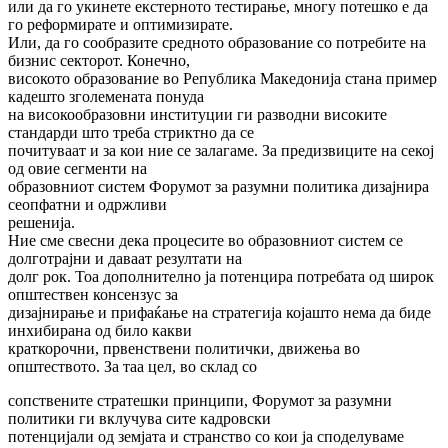
или да го укинете екстерното тестирање, многу потешко е да
го реформирате и оптимизирате.
Или, да го сообразите средното образование со потребите на
бизнис секторот. Конечно,
високото образование во Република Македонија стана пример
кадешто зголемената понуда
на високообразовни институции ги разводни високите
стандарди што треба стриктно да се
почитуваат и за кои ние се залагаме. За предизвиците на секој
од овие сегменти на
образовниот систем Форумот за разумни политика дизајнира
сеопфатни и одржливи
решенија.
Ние сме свесни дека процесите во образовниот систем се
долготрајни и даваат резултати на
долг рок. Тоа дополнително ја потенцира потребата од широк
општествен консензус за
дизајнирање и прифаќање на стратегија којашто нема да биде
инхибирана од било какви
краткорочни, првенствени политички, движења во
општеството. За таа цел, во склад со
сопствените стратешки принципи, Форумот за разумни
политики ги вклучува сите кадровски
потенцијали од земјата и странство со кои ја споделуваме