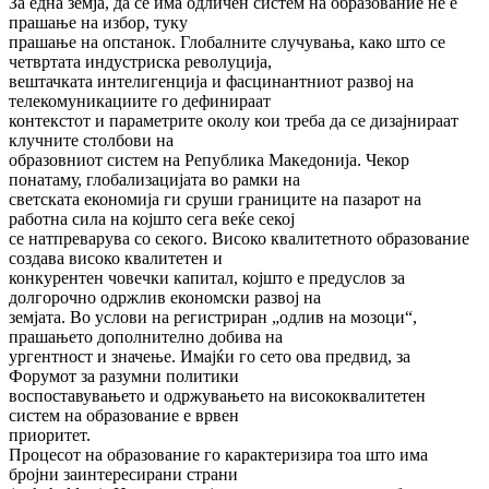
За една земја, да се има одличен систем на образование не е
прашање на избор, туку
прашање на опстанок. Глобалните случувања, како што се
четвртата индустриска револуција,
вештачката интелигенција и фасцинантниот развој на
телекомуникациите го дефинираат
контекстот и параметрите околу кои треба да се дизајнираат
клучните столбови на
образовниот систем на Република Македонија. Чекор
понатаму, глобализацијата во рамки на
светската економија ги сруши границите на пазарот на
работна сила на којшто сега веќе секој
се натпреварува со секого. Високо квалитетното образование
создава високо квалитетен и
конкурентен човечки капитал, којшто е предуслов за
долгорочно одржлив економски развој на
земјата. Во услови на регистриран „одлив на мозоци“,
прашањето дополнително добива на
ургентност и значење. Имајќи го сето ова предвид, за
Форумот за разумни политики
воспоставувањето и одржувањето на висококвалитетен
систем на образование е врвен
приоритет.
Процесот на образование го карактеризира тоа што има
бројни заинтересирани страни