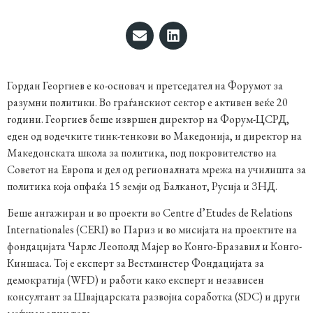
Гордан Георгиев е ко-основач и претседател на Форумот за
разумни политики. Во граѓанскиот сектор е активен веќе 20
години. Георгиев беше извршен директор на Форум-ЦСРД,
еден од водечките тинк-тенкови во Македонија, и директор на
Македонската школа за политика, под покровителство на
Советот на Европа и дел од регионалната мрежа на училишта за
политика која опфаќа 15 земји од Балканот, Русија и ЗНД.
Беше ангажиран и во проекти во Centre d’Etudes de Relations
Internationales (CERI) во Париз и во мисијата на проектите на
фондацијата Чарлс Леополд Мајер во Конго-Бразавил и Конго-
Киншаса. Тој е експерт за Вестминстер Фондацијата за
демократија (WFD) и работи како експерт и независен
консултант за Швајцарската развојна соработка (SDC) и други