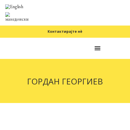
Контактирајте нè
Фундаментални принципи
ГОРДАН ГЕОРГИЕВ