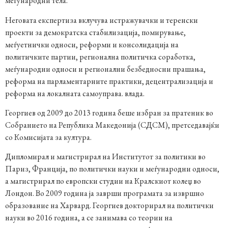
меѓународни тела.
Неговата експертиза вклучува истражувачки и теренски
проекти за демократска стабилизација, помирување,
меѓуетнички односи, реформи и консолидација на
политичките партии, регионална политичка соработка,
меѓународни односи и регионални безбедносни прашања,
реформа на парламентарните практики, децентрализација и
реформа на локалната самоуправа. влада.
Георгиев од 2009 до 2013 година беше избран за пратеник во
Собранието на Република Македонија (СДСМ), претседавајќи
со Комисијата за култура.
Дипломирал и магистрирал на Институтот за политики во
Париз, Франција, по политички науки и меѓународни односи,
а магистрирал по европски студии на Кралскиот колеџ во
Лондон. Во 2009 година ја заврши програмата за извршно
образование на Харвард. Георгиев докторирал на политички
науки во 2016 година, а се занимава со теории на