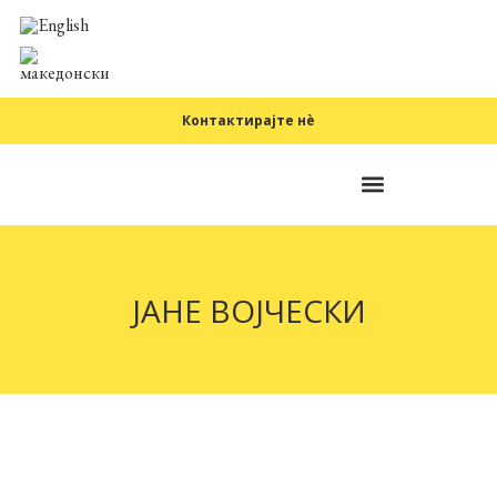
Контактирајте нè
Фундаментални принципи
ЈАНЕ ВОЈЧЕСКИ