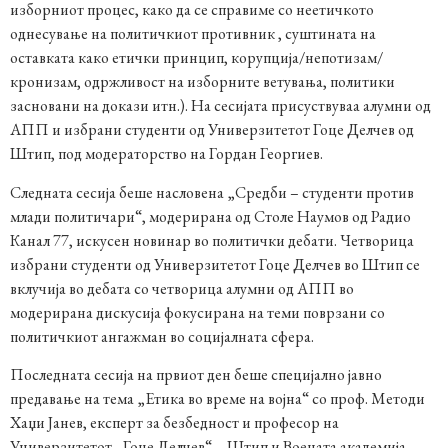
изборниот процес, како да се справиме со неетичкото
однесување на политичкиот противник , суштината на
оставката како етички принцип, корупција/непотизам/
кронизам, одржливост на изборните ветувања, политики
засновани на докази итн.). На сесијата присуствуваа алумни од
АПП и избрани студенти од Универзитетот Гоце Делчев од
Штип, под модераторство на Гордан Георгиев.
Следната сесија беше насловена „Средби – студенти против
млади политичари“, модерирана од Столе Наумов од Радио
Канал 77, искусен новинар во политички дебати. Четворица
избрани студенти од Универзитетот Гоце Делчев во Штип се
вклучија во дебата со четворица алумни од АПП во
модерирана дискусија фокусирана на теми поврзани со
политичкиот ангажман во социјалната сфера.
Последната сесија на првиот ден беше специјално јавно
предавање на тема „Етика во време на војна“ со проф. Методи
Хаџи Јанев, експерт за безбедност и професор на
Универзитетот „Гоце Делчев“ – Штип и Воената академија