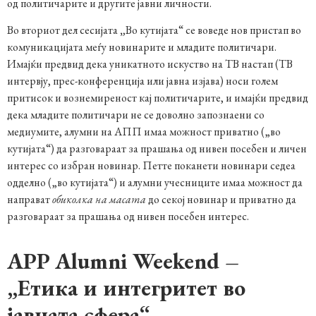
од политичарите и другите јавни личности.
Во вториот дел сесијата
„
Во кутијата“ се воведе нов пристап во
комуникацијата меѓу новинарите и младите политичари.
Имајќи предвид дека уникатното искуство на ТВ настап (ТВ
интервју, прес-конференција или јавна изјава) носи голем
притисок и вознемиреност кај политичарите, и имајќи предвид
дека младите политичари не се доволно запознаени со
медиумите, алумни на АПП имаа можност приватно („во
кутијата“) да разговараат за прашања од нивен посебен и личен
интерес со избран новинар. Петте поканети новинари седеа
одделно („во кутијата“) и алумни учесниците имаа можност да
направат
обиколка на масата
до секој новинар и приватно да
разговараат за прашања од нивен посебен интерес.
APP
Alumni Weekend –
„Етика и интегритет во
јавната сфера“