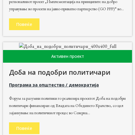
регионалниот проект „Имплементација на принципите на добро
управување во проекти на јавно-приватно партнерство (GO PPP)“ во...
Повеќе
Активен проект
Доба на подобри политичари
Програма за општество / демократија
Форум за разумни политики го реализира проектот Доба на подобри
политичари финансиран од Владата на Обединето Кралство, со цел
зајакнување на политичкиот процес во Северна...
Повеќе