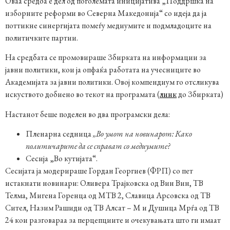
Оваа средба е дел од поголемата иницијатива „Поддршка на
изборните реформи во Северна Македонија“ со идеја да ја
поттикне синергијата помеѓу медиумите и подмладоците на
политичките партии.
На средбата се промовираше Збирката на информации за
јавни политики, кои ја опфаќа работата на учесниците во
Академијата за јавни политики. Овој компендиум го отсликува
искуството добиено во текот на програмата (
линк
до Збирката)
Настанот беше поделен во два програмски дела:
Пленарна седница
„Во умот на новинарот: Како
политичарите да се справат со медиумите?
Сесија „Во кутијата“.
Сесијата ја модерираше Гордан Георгиев (ФРП) со пет
истакнати новинари: Оливера Трајковска од Вин Вин, ТВ
Телма, Мигена Горенца од МТВ 2, Славица Арсовска од ТВ
Сител, Назим Рашиди од ТВ Алсат – М и Душица Мрѓа од ТВ
24 кои разговараа за перцепциите и очекувањата што ги имаат