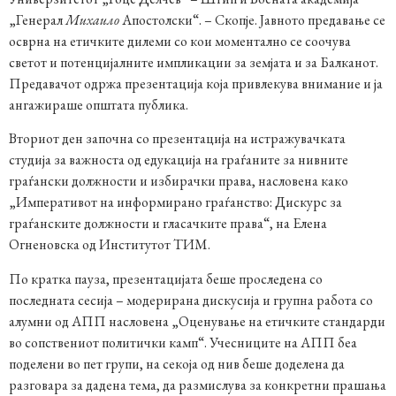
„Генерал
Михаило
Апостолски“. – Скопје. Јавното предавање се
осврна на етичките дилеми со кои моментално се соочува
светот и потенцијалните импликации за земјата и за Балканот.
Предавачот одржа презентација која привлекува внимание и ја
ангажираше општата публика.
Вториот ден започна со презентација на истражувачката
студија за важноста од едукација на граѓаните за нивните
граѓански должности и избирачки права, насловена како
„Императивот на информирано граѓанство: Дискурс за
граѓанските должности и гласачките права“, на Елена
Огненовска од Институтот ТИМ.
По кратка пауза, презентацијата беше проследена со
последната сесија – модерирана дискусија и групна работа со
алумни од АПП насловена „Оценување на етичките стандарди
во сопствениот политички камп“. Учесниците на АПП беа
поделени во пет групи, на секоја од нив беше доделена да
разговара за дадена тема, да размислува за конкретни прашања