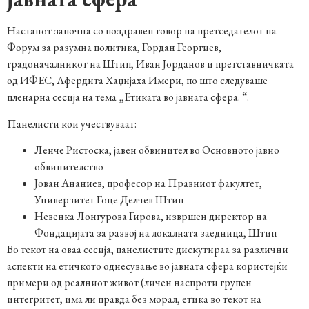
Настанот започна со поздравен говор на претседателот на
Форум за разумна политика, Гордан Георгиев,
градоначалникот на Штип, Иван Јорданов и претставничката
од ИФЕС, Афердита Хаџијаха Имери, по што следуваше
пленарна сесија на тема „Етиката во јавната сфера. “.
Панелисти кои учествуваат:
Ленче Ристоска, јавен обвинител во Основното јавно
обвинителство
Јован Ананиев, професор на Правниот факултет,
Универзитет Гоце Делчев Штип
Невенка Лонгурова Гирова, извршен директор на
Фондацијата за развој на локалната заедница, Штип
Во текот на оваа сесија, панелистите дискутираа за различни
аспекти на етичкото однесување во јавната сфера користејќи
примери од реалниот живот (личен наспроти групен
интегритет, има ли правда без морал, етика во текот на