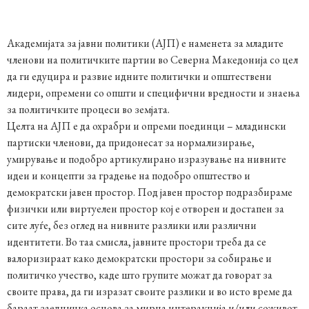
Академијата за јавни политики (АЈП) е наменета за младите
членови на политичките партии во Северна Македонија со цел
да ги едуцира и развие идните политички и општествени
лидери, опремени со општи и специфични вредности и знаења
за политичките процеси во земјата.
Целта на АЈП е да охрабри и опреми поединци – младински
партиски членови, да придонесат за нормализирање,
умирување и подобро артикулирано изразување на нивните
идеи и концепти за градење на подобро општество и
демократски јавен простор. Под јавен простор подразбираме
физички или виртуелен простор кој е отворен и достапен за
сите луѓе, без оглед на нивните разлики или различни
идентитети. Во таа смисла, јавните простори треба да се
валоризираат како демократски простори за собирање и
политичко учество, каде што групите можат да говорат за
своите права, да ги изразат своите разлики и во исто време да
бараат заедничка основа за мирна интеракција и/или соживот.