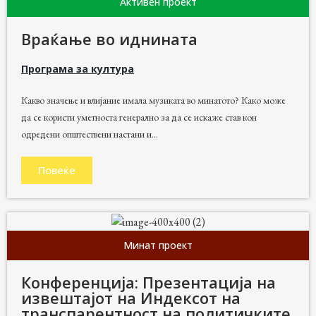
Активен проект
Враќање во иднината
Програма за култура
Какво значење и влијание имала музиката во минатото? Како може
да се користи уметноста генерално за да се искаже став кон
одредени општествени настани и...
Повеќе
Минат проект
Конференција: Презентација на
извештајот на Индексот на
транспарентност на политичките