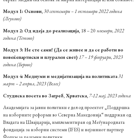
Модул 1: Основи,
30 септември – 1 октомври 2022 година
(
Леуново)
Модул 2: Од идеја до реализација,
18 – 20
ноември, 2022
година (Тетово)
Модул 3: Не сте сами! (Да се живее и да се работи во
повеќепартиски и плурален свет)
17 – 19 февруари, 2023
година (Берово)
Модул 4: Медиуми и медијатизација на политиката
31
март – 2 април, 2023 (Велес)
Студиска посета во Загреб, Хрватска,
7-12 мај, 2023 година
Академијата за јавни политики е дел од проектот „Поддршка
на изборните реформи во Северна Македонија“ поддржан од
Владата на Швајцарија, имплементиран од Меѓународната
фондација за изборни системи (IFES) и нејзиниот партнер
Форум за разумни политики.