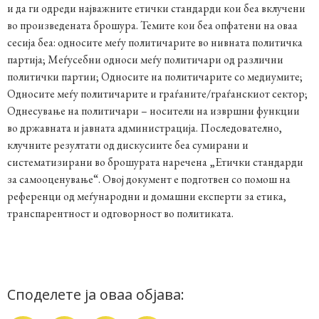
и да ги одреди најважните етички стандарди кои беа вклучени
во произведената брошура. Темите кои беа опфатени на оваа
сесија беа: односите меѓу политичарите во нивната политичка
партија; Меѓусебни односи меѓу политичари од различни
политички партии; Односите на политичарите со медиумите;
Односите меѓу политичарите и граѓаните/граѓанскиот сектор;
Однесување на политичари – носители на извршни функции
во државната и јавната администрација. Последователно,
клучните резултати од дискусиите беа сумирани и
систематизирани во брошурата наречена „Етички стандарди
за самооценување“. Овој документ е подготвен со помош на
референци од меѓународни и домашни експерти за етика,
транспарентност и одговорност во политиката.
Споделете ја оваа објава: