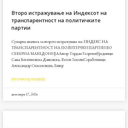
Второ истражување на Индексот на
транспарентност на политичките
партии
Сумарна анализа за второто истражување на: ИНДЕКС НА
ТРАНСПАРЕНТНОСТ НА ПОЛИТИЧКИ ПАРТИИ ВО
СЕВЕРНА МАКЕДОНИЈААвтор: Гордан ГеоргиевУредници:
Сања Богатиновска Давковска, Ветон ЗеколиСоработници:
Александар Спасеновски, Енвер
ПРОЧИТАЈ ПОВЕЌЕ
декември 17, 2024