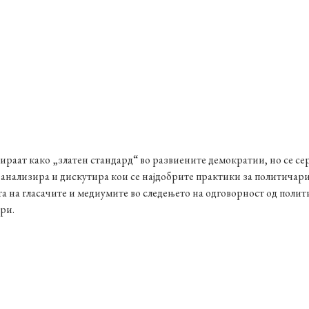
пираат како „златен стандард“ во развиените демократии, но се 
нализира и дискутира кои се најдобрите практики за политичарит
та на гласачите и медиумите во следењето на одговорност од поли
ри.