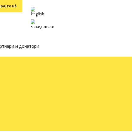
рајте нè
ртнери и донатори