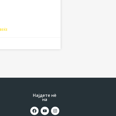
ВЕЌЕ
Најдете нè
на