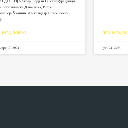
ЕДОНИЈААвтор: Гордан ГеоргиевУредници:
 Богатиновска Давковска, Ветон
олиСоработници: Александар Спасеновски,
ер
ЧИТАЈ ПОВЕЌЕ
ПРОЧИТАЈ ПО
мври 17, 2024
јуни 24, 2024