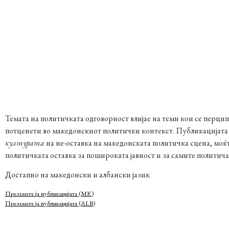
Темата на политичката одговорност влијае на теми кои се перци
потценети во македонскиот политички контекст. Публикацијата а
културата
на не-оставка на македонската политичка сцена, моќ
политичката оставка за пошироката јавност и за самите политича
Достапно на македонски и албански јазик
Преземете ја публикацијата (МК)
Преземете ја публикацијата (ALB)