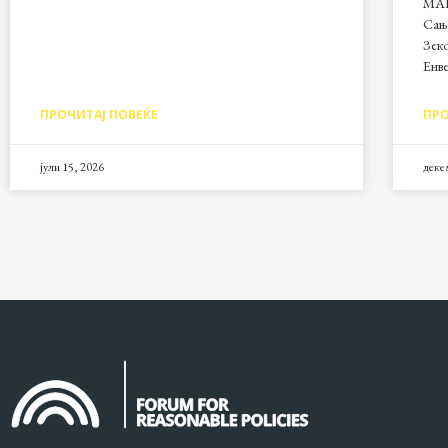
МАК
Сања
Зек
Енв
ПРОЧИТАЈ ПОВЕЌЕ
ПРО
јули 15, 2026
деке